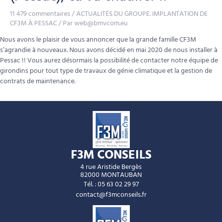
11 479 commentaires
/
ACTUALITÉS DU GROUPE. IMPLANTATION DE
CF3M À PESSAC
/ Par
web@bmvcom.eu
Nous avons le plaisir de vous annoncer que la grande famille CF3M
s’agrandie à nouveaux. Nous avons décidé en mai 2020 de nous installer à
Pessac !! Vous aurez désormais la possibilité de contacter notre équipe de
girondins pour tout type de travaux de génie climatique et la gestion de
contrats de maintenance.
F3M CONSEILS
4 rue Aristide Bergès
82000 MONTAUBAN
Tél. : 05 63 02 29 97
contact@f3mconseils.fr