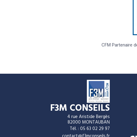
CFM Partenaire d
F3M CONSEILS
4 rue Aristide Bergès
82000 MONTAUBAN
Tél. : 05 63 02 29 97
contact@f3mconseils.fr