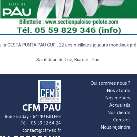
e la CESTA PUNTA PAU CUP , 22 des meilleurs joueurs mondiaux prése
Saint Jean de Luz, Biarritz , Pau
Qui sommes nous ?
Nos atouts
Nos métiers
CFM PAU
Actualités
Nos clients
Rue Faraday - 64140 BILLERE
Contact
Tél. : 05 59 32 64 24
Nous rejoindre
contact@cfm-so.fr